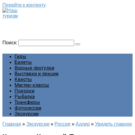
Перейти к контенту
Наш туризм
Сайт о наших путешествиях
Поиск:
Гиды
Билеты
Водные прогулки
Выставки и лекции
Квесты
Мастер-классы
Поездки
Рыбалка
Трансферы
Фотосессии
Экскурсии
Главная
»
Экскурсии
»
Россия
»
Адлер
»
Увидеть главное