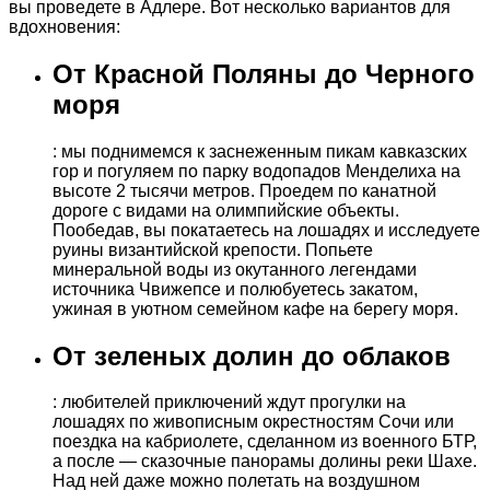
вы проведете в Адлере. Вот несколько вариантов для
вдохновения:
От Красной Поляны до Черного
моря
: мы поднимемся к заснеженным пикам кавказских
гор и погуляем по парку водопадов Менделиха на
высоте 2 тысячи метров. Проедем по канатной
дороге с видами на олимпийские объекты.
Пообедав, вы покатаетесь на лошадях и исследуете
руины византийской крепости. Попьете
минеральной воды из окутанного легендами
источника Чвижепсе и полюбуетесь закатом,
ужиная в уютном семейном кафе на берегу моря.
От зеленых долин до облаков
: любителей приключений ждут прогулки на
лошадях по живописным окрестностям Сочи или
поездка на кабриолете, сделанном из военного БТР,
а после — сказочные панорамы долины реки Шахе.
Над ней даже можно полетать на воздушном