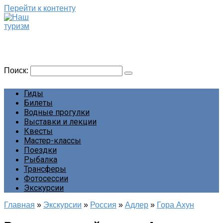
Перейти к контенту
Наш туризм
Сайт о наших путешествиях
Поиск:
Гиды
Билеты
Водные прогулки
Выставки и лекции
Квесты
Мастер-классы
Поездки
Рыбалка
Трансферы
Фотосессии
Экскурсии
Главная
»
Экскурсии
»
Россия
»
Адлер
»
Гора Ахун