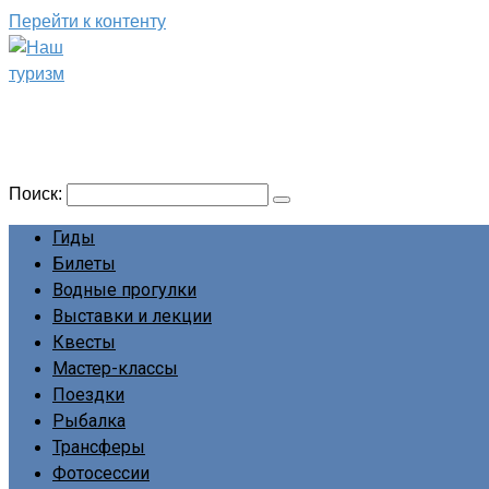
Перейти к контенту
Наш туризм
Сайт о наших путешествиях
Поиск:
Гиды
Билеты
Водные прогулки
Выставки и лекции
Квесты
Мастер-классы
Поездки
Рыбалка
Трансферы
Фотосессии