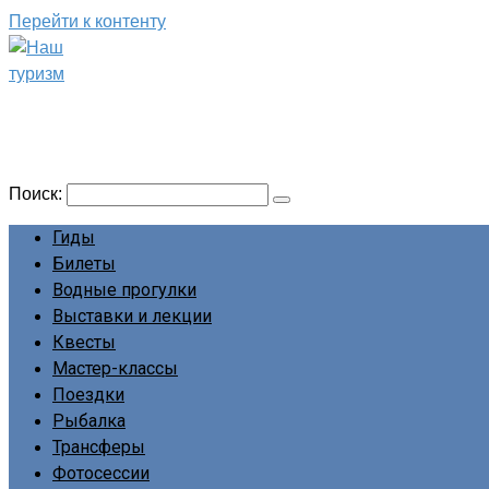
Перейти к контенту
Наш туризм
Сайт о наших путешествиях
Поиск:
Гиды
Билеты
Водные прогулки
Выставки и лекции
Квесты
Мастер-классы
Поездки
Рыбалка
Трансферы
Фотосессии