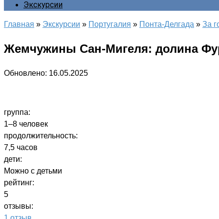
Экскурсии
Главная
»
Экскурсии
»
Португалия
»
Понта-Делгада
»
За г
Жемчужины Сан-Мигеля: долина Фу
Обновлено:
16.05.2025
группа:
1–8 человек
продолжительность:
7,5 часов
дети:
Можно с детьми
рейтинг:
5
отзывы:
1 отзыв