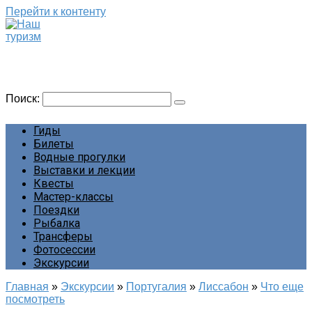
Перейти к контенту
Наш туризм
Сайт о наших путешествиях
Поиск:
Гиды
Билеты
Водные прогулки
Выставки и лекции
Квесты
Мастер-классы
Поездки
Рыбалка
Трансферы
Фотосессии
Экскурсии
Главная
»
Экскурсии
»
Португалия
»
Лиссабон
»
Что еще
посмотреть