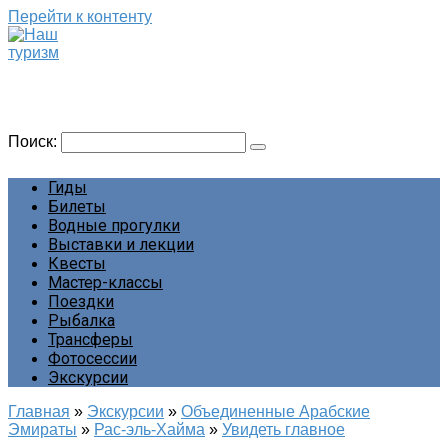
Перейти к контенту
Наш туризм
Сайт о наших путешествиях
Поиск:
Гиды
Билеты
Водные прогулки
Выставки и лекции
Квесты
Мастер-классы
Поездки
Рыбалка
Трансферы
Фотосессии
Экскурсии
Главная
»
Экскурсии
»
Объединенные Арабские
Эмираты
»
Рас-эль-Хайма
»
Увидеть главное