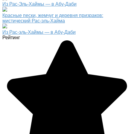
Из Рас-Эль-Хаймы — в Абу-Даби
Красные пески, жемчуг и деревня призраков:
мистический Рас-эль-Хайма
Из Рас-эль-Хаймы — в Абу-Даби
Рейтинг