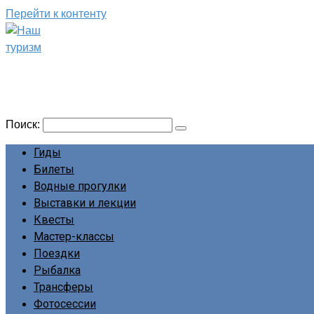
Перейти к контенту
Наш туризм
Сайт о наших путешествиях
Поиск:
Гиды
Билеты
Водные прогулки
Выставки и лекции
Квесты
Мастер-классы
Поездки
Рыбалка
Трансферы
Фотосессии