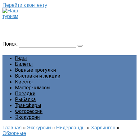
Перейти к контенту
Наш туризм
Сайт о наших путешествиях
Поиск:
Гиды
Билеты
Водные прогулки
Выставки и лекции
Квесты
Мастер-классы
Поездки
Рыбалка
Трансферы
Фотосессии
Экскурсии
Главная
»
Экскурсии
»
Нидерланды
»
Харлинген
»
Обзорные