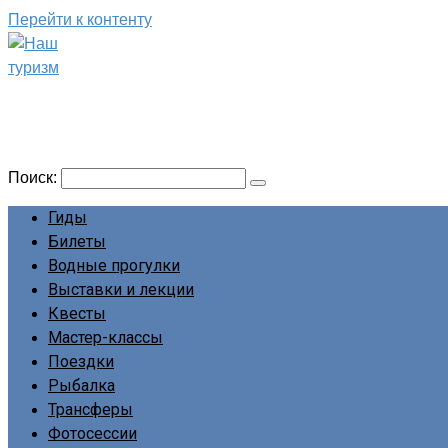
Перейти к контенту
Наш туризм
Сайт о наших путешествиях
Поиск:
Гиды
Билеты
Водные прогулки
Выставки и лекции
Квесты
Мастер-классы
Поездки
Рыбалка
Трансферы
Фотосессии