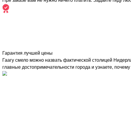
При заказе вам не нужно ничего платить. Задайте гиду лю
Гарантия лучшей цены
Гаагу смело можно назвать фактической столицей Нидерла
главные достопримечательности города и узнаете, почем