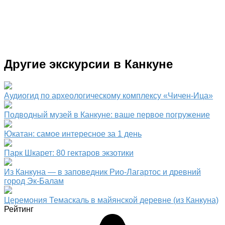
Другие экскурсии в Канкуне
Аудиогид по археологическому комплексу «Чичен-Ица»
Подводный музей в Канкуне: ваше первое погружение
Юкатан: самое интересное за 1 день
Парк Шкарет: 80 гектаров экзотики
Из Канкуна — в заповедник Рио-Лагартос и древний
город Эк-Балам
Церемония Темаскаль в майянской деревне (из Канкуна)
Рейтинг