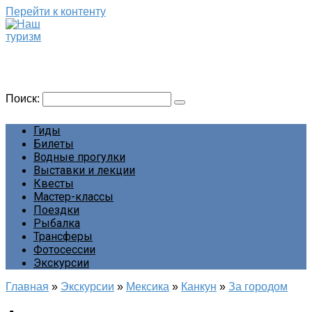
Перейти к контенту
Наш туризм
Сайт о наших путешествиях
Поиск:
Гиды
Билеты
Водные прогулки
Выставки и лекции
Квесты
Мастер-классы
Поездки
Рыбалка
Трансферы
Фотосессии
Экскурсии
Главная
»
Экскурсии
»
Мексика
»
Канкун
»
За городом