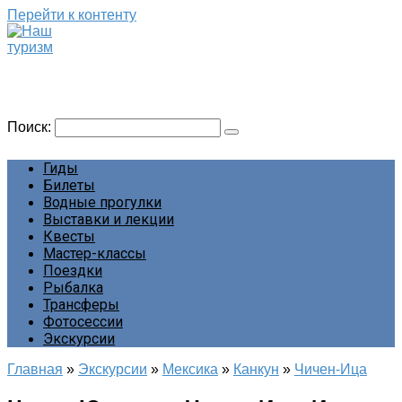
Перейти к контенту
Наш туризм
Сайт о наших путешествиях
Поиск:
Гиды
Билеты
Водные прогулки
Выставки и лекции
Квесты
Мастер-классы
Поездки
Рыбалка
Трансферы
Фотосессии
Экскурсии
Главная
»
Экскурсии
»
Мексика
»
Канкун
»
Чичен-Ица