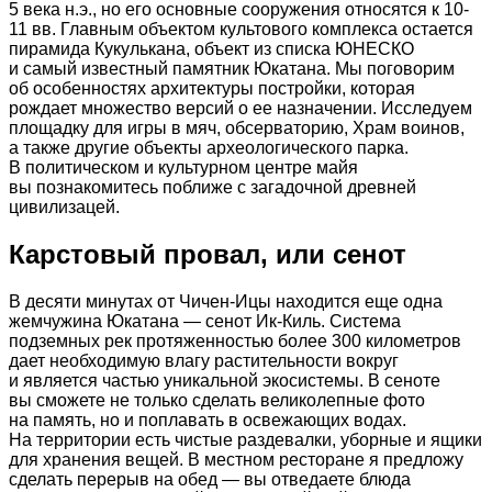
5 века н.э., но его основные сооружения относятся к 10-
11 вв. Главным объектом культового комплекса остается
пирамида Кукулькана, объект из списка ЮНЕСКО
и самый известный памятник Юкатана. Мы поговорим
об особенностях архитектуры постройки, которая
рождает множество версий о ее назначении. Исследуем
площадку для игры в мяч, обсерваторию, Храм воинов,
а также другие объекты археологического парка.
В политическом и культурном центре майя
вы познакомитесь поближе с загадочной древней
цивилизацей.
Карстовый провал, или сенот
В десяти минутах от Чичен-Ицы находится еще одна
жемчужина Юкатана — сенот Ик-Киль. Система
подземных рек протяженностью более 300 километров
дает необходимую влагу растительности вокруг
и является частью уникальной экосистемы. В сеноте
вы сможете не только сделать великолепные фото
на память, но и поплавать в освежающих водах.
На территории есть чистые раздевалки, уборные и ящики
для хранения вещей. В местном ресторане я предложу
сделать перерыв на обед — вы отведаете блюда