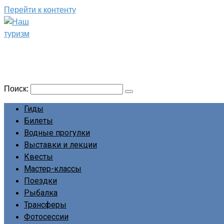
Перейти к контенту
Наш туризм
Сайт о наших путешествиях
Поиск:
Гиды
Билеты
Водные прогулки
Выставки и лекции
Квесты
Мастер-классы
Поездки
Рыбалка
Трансферы
Фотосессии