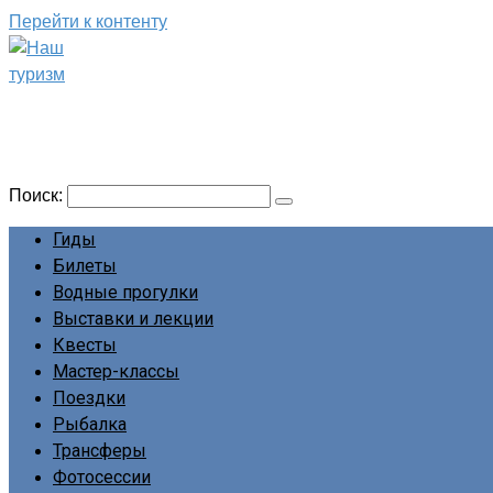
Перейти к контенту
Наш туризм
Сайт о наших путешествиях
Поиск:
Гиды
Билеты
Водные прогулки
Выставки и лекции
Квесты
Мастер-классы
Поездки
Рыбалка
Трансферы
Фотосессии