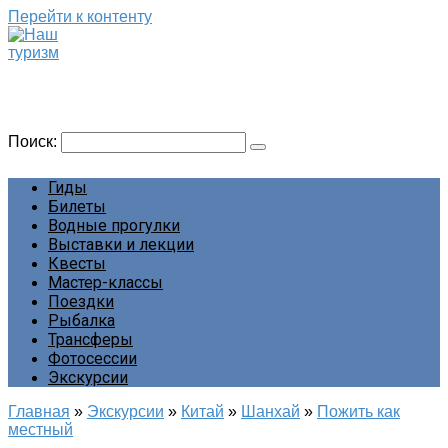
Перейти к контенту
Наш туризм
Сайт о наших путешествиях
Поиск:
Гиды
Билеты
Водные прогулки
Выставки и лекции
Квесты
Мастер-классы
Поездки
Рыбалка
Трансферы
Фотосессии
Экскурсии
Главная
»
Экскурсии
»
Китай
»
Шанхай
»
Пожить как
местный