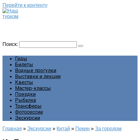
Перейти к контенту
Наш туризм
Сайт о наших путешествиях
Поиск:
Гиды
Билеты
Водные прогулки
Выставки и лекции
Квесты
Мастер-классы
Поездки
Рыбалка
Трансферы
Фотосессии
Экскурсии
Главная
»
Экскурсии
»
Китай
»
Пекин
»
За городом