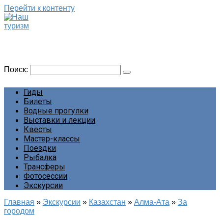
Перейти к контенту
Наш туризм
Сайт о наших путешествиях
Поиск:
Гиды
Билеты
Водные прогулки
Выставки и лекции
Квесты
Мастер-классы
Поездки
Рыбалка
Трансферы
Фотосессии
Экскурсии
Главная
»
Экскурсии
»
Казахстан
»
Алма-Ата
»
За
городом