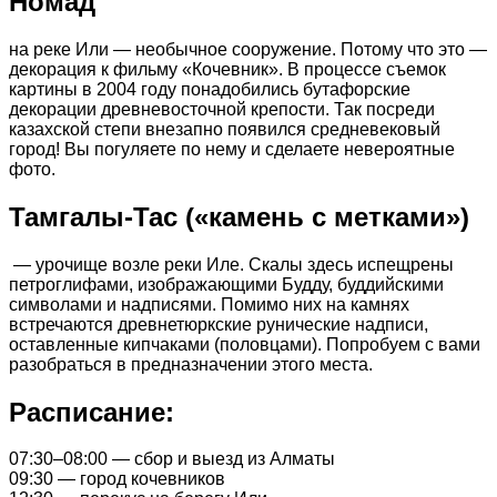
Номад
на реке Или — необычное сооружение. Потому что это —
декорация к фильму «Кочевник». В процессе съемок
картины в 2004 году понадобились бутафорские
декорации древневосточной крепости. Так посреди
казахской степи внезапно появился средневековый
город! Вы погуляете по нему и сделаете невероятные
фото.
Тамгалы-Тас («камень с метками»)
— урочище возле реки Иле. Скалы здесь испещрены
петроглифами, изображающими Будду, буддийскими
символами и надписями. Помимо них на камнях
встречаются древнетюркские рунические надписи,
оставленные кипчаками (половцами). Попробуем с вами
разобраться в предназначении этого места.
Расписание:
07:30–08:00 — сбор и выезд из Алматы
09:30 — город кочевников