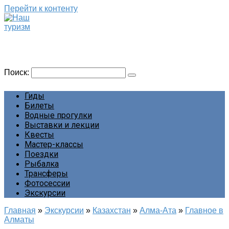
Перейти к контенту
Наш туризм
Сайт о наших путешествиях
Поиск:
Гиды
Билеты
Водные прогулки
Выставки и лекции
Квесты
Мастер-классы
Поездки
Рыбалка
Трансферы
Фотосессии
Экскурсии
Главная
»
Экскурсии
»
Казахстан
»
Алма-Ата
»
Главное в
Алматы