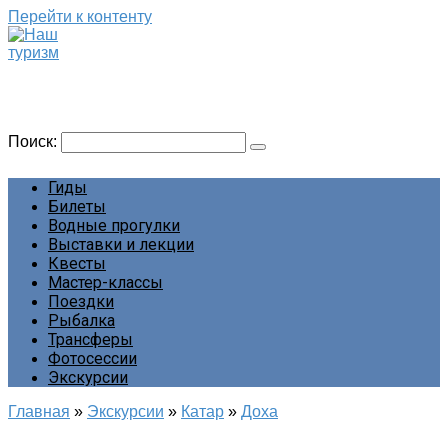
Перейти к контенту
Наш туризм
Сайт о наших путешествиях
Поиск:
Гиды
Билеты
Водные прогулки
Выставки и лекции
Квесты
Мастер-классы
Поездки
Рыбалка
Трансферы
Фотосессии
Экскурсии
Главная
»
Экскурсии
»
Катар
»
Доха