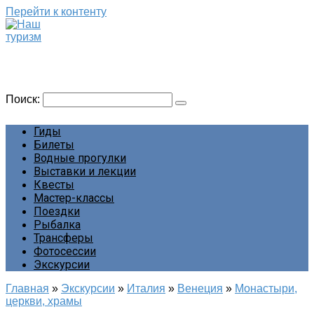
Перейти к контенту
Наш туризм
Сайт о наших путешествиях
Поиск:
Гиды
Билеты
Водные прогулки
Выставки и лекции
Квесты
Мастер-классы
Поездки
Рыбалка
Трансферы
Фотосессии
Экскурсии
Главная
»
Экскурсии
»
Италия
»
Венеция
»
Монастыри,
церкви, храмы