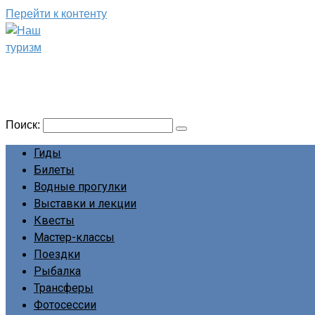
Перейти к контенту
Наш туризм
Сайт о наших путешествиях
Поиск:
Гиды
Билеты
Водные прогулки
Выставки и лекции
Квесты
Мастер-классы
Поездки
Рыбалка
Трансферы
Фотосессии