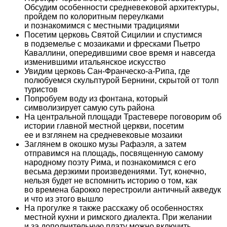
Обсудим особенности средневековой архитектуры,
пройдем по колоритным переулками
и познакомимся с местными традициями
Посетим церковь Святой Сицилии и спустимся
в подземелье с мозаиками и фресками Пьетро
Каваллини, опередившими свое время и навсегда
изменившими итальянское искусство
Увидим церковь Сан-Франческо-а-Рипа, где
полюбуемся скульптурой Бернини, скрытой от толп
туристов
Попробуем воду из фонтана, который
символизирует самую суть района
На центральной площади Трастевере поговорим об
истории главной местной церкви, посетим
ее и взглянем на средневековые мозаики
Заглянем в окошко музы Рафаэля, а затем
отправимся на площадь, посвященную самому
народному поэту Рима, и познакомимся с его
весьма дерзкими произведениями. Тут, конечно,
нельзя будет не вспомнить историю о том, как
во времена барокко перестроили античный акведук
и что из этого вышло
На прогулке я также расскажу об особенностях
местной кухни и римского диалекта. При желании
и за дополнительную плату можно включить