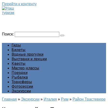
Перейти к контенту
Наш туризм
Сайт о наших путешествиях
Поиск:
Гиды
Билеты
Водные прогулки
Выставки и лекции
Квесты
Мастер-классы
Поездки
Рыбалка
Трансферы
Фотосессии
Экскурсии
Главная
»
Экскурсии
»
Италия
»
Рим
»
Район Трастевере