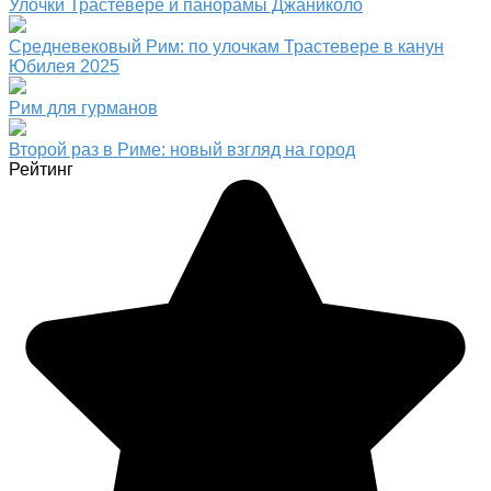
Улочки Трастевере и панорамы Джаниколо
Средневековый Рим: по улочкам Трастевере в канун
Юбилея 2025
Рим для гурманов
Второй раз в Риме: новый взгляд на город
Рейтинг