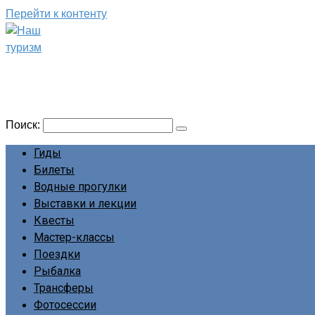
Перейти к контенту
Наш туризм
Сайт о наших путешествиях
Поиск:
Гиды
Билеты
Водные прогулки
Выставки и лекции
Квесты
Мастер-классы
Поездки
Рыбалка
Трансферы
Фотосессии