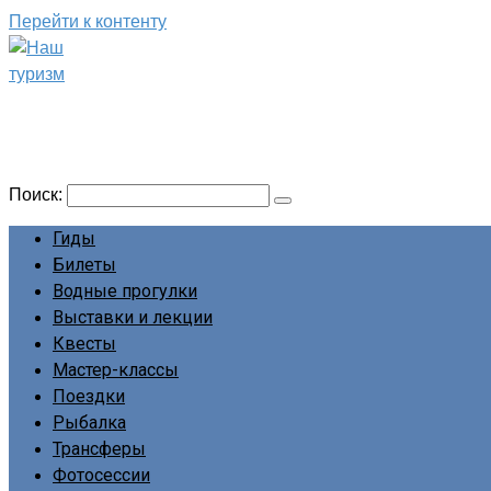
Перейти к контенту
Наш туризм
Сайт о наших путешествиях
Поиск:
Гиды
Билеты
Водные прогулки
Выставки и лекции
Квесты
Мастер-классы
Поездки
Рыбалка
Трансферы
Фотосессии