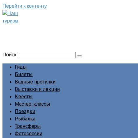
Перейти к контенту
Наш туризм
Сайт о наших путешествиях
Поиск:
Гиды
Билеты
Водные прогулки
Выставки и лекции
Квесты
Мастер-классы
Поездки
Рыбалка
Трансферы
Фотосессии