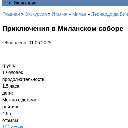
Экскурсии
Главная
»
Экскурсии
»
Италия
»
Милан
»
Леонардо да Вин
Приключения в Миланском соборе
Обновлено:
01.05.2025
группа:
1 человек
продолжительность:
1,5 часа
дети:
Можно с детьми
рейтинг:
4.95
отзывы:
101 отзыв