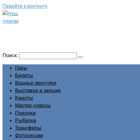
Перейти к контенту
Наш туризм
Сайт о наших путешествиях
Поиск:
Гиды
Билеты
Водные прогулки
Выставки и лекции
Квесты
Мастер-классы
Поездки
Рыбалка
Трансферы
Фотосессии