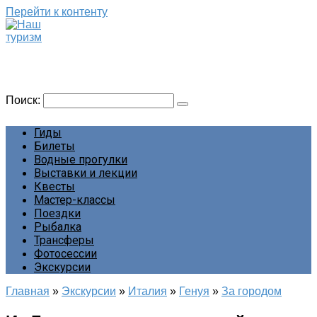
Перейти к контенту
Наш туризм
Сайт о наших путешествиях
Поиск:
Гиды
Билеты
Водные прогулки
Выставки и лекции
Квесты
Мастер-классы
Поездки
Рыбалка
Трансферы
Фотосессии
Экскурсии
Главная
»
Экскурсии
»
Италия
»
Генуя
»
За городом