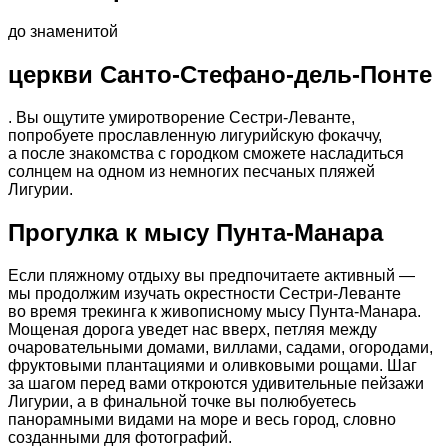
до знаменитой
церкви Санто-Стефано-дель-Понте
. Вы ощутите умиротворение Сестри-Леванте,
попробуете прославленную лигурийскую фокаччу,
а после знакомства с городком сможете насладиться
солнцем на одном из немногих песчаных пляжей
Лигурии.
Прогулка к мысу Пунта-Манара
Если пляжному отдыху вы предпочитаете активный —
мы продолжим изучать окрестности Сестри-Леванте
во время трекинга к живописному мысу Пунта-Манара.
Мощеная дорога уведет нас вверх, петляя между
очаровательными домами, виллами, садами, огородами,
фруктовыми плантациями и оливковыми рощами. Шаг
за шагом перед вами откроются удивительные пейзажи
Лигурии, а в финальной точке вы полюбуетесь
панорамными видами на море и весь город, словно
созданными для фотографий.