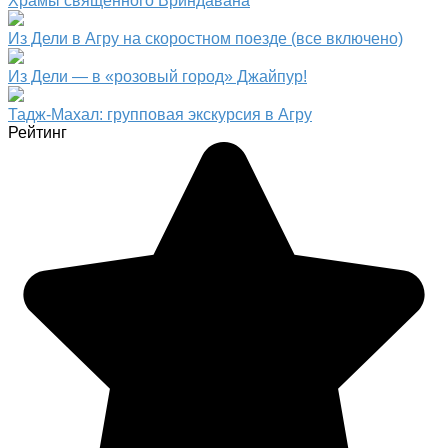
Храмы священного Вриндавана
Из Дели в Агру на скоростном поезде (все включено)
Из Дели — в «розовый город» Джайпур!
Тадж-Махал: групповая экскурсия в Агру
Рейтинг