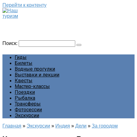
Перейти к контенту
Наш туризм
Сайт о наших путешествиях
Поиск:
Гиды
Билеты
Водные прогулки
Выставки и лекции
Квесты
Мастер-классы
Поездки
Рыбалка
Трансферы
Фотосессии
Экскурсии
Главная
»
Экскурсии
»
Индия
»
Дели
»
За городом