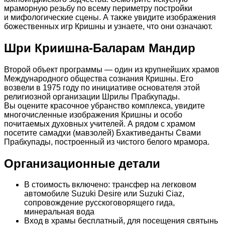
мраморную резьбу по всему периметру постройки
и мифологические сцены. А также увидите изображения
божественных игр Кришны и узнаете, что они означают.
Шри Криишна-Баларам Мандир
Второй объект программы — один из крупнейших храмов
Международного общества сознания Кришны. Его
возвели в 1975 году по инициативе основателя этой
религиозной организации Шрилы Прабхупады.
Вы оцените красочное убранство комплекса, увидите
многочисленные изображения Кришны и особо
почитаемых духовных учителей. А рядом с храмом
посетите самадхи (мавзолей) Бхактиведанты Свами
Прабхупады, построенный из чистого белого мрамора.
Организационные детали
В стоимость включено: трансфер на легковом
автомобиле Suzuki Desire или Suzuki Ciaz,
сопровождение русскоговорящего гида,
минеральная вода
Вход в храмы бесплатный, для посещения святынь