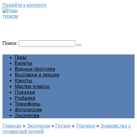
Перейти к контенту
Наш туризм
Сайт о наших путешествиях
Поиск:
Гиды
Билеты
Водные прогулки
Выставки и лекции
Квесты
Мастер-классы
Поездки
Рыбалка
Трансферы
Фотосессии
Экскурсии
Главная
»
Экскурсии
»
Грузия
»
Тбилиси
»
Знакомство с
грузинской кухней