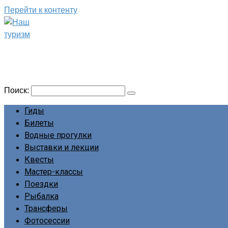
Перейти к контенту
Наш туризм
Сайт о наших путешествиях
Поиск:
Гиды
Билеты
Водные прогулки
Выставки и лекции
Квесты
Мастер-классы
Поездки
Рыбалка
Трансферы
Фотосессии