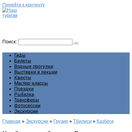
Перейти к контенту
Наш туризм
Сайт о наших путешествиях
Поиск:
Гиды
Билеты
Водные прогулки
Выставки и лекции
Квесты
Мастер-классы
Поездки
Рыбалка
Трансферы
Фотосессии
Экскурсии
Главная
»
Экскурсии
»
Грузия
»
Тбилиси
»
Казбеги