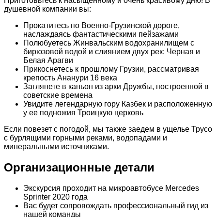
Приготовьтесь к насыщенному и очень красивому дню! В
душевной компании вы:
Прокатитесь по Военно-Грузинской дороге,
наслаждаясь фантастическими пейзажами
Полюбуетесь Жинвальским водохранилищем с
бирюзовой водой и слиянием двух рек: Черная и
Белая Арагви
Прикоснетесь к прошлому Грузии, рассматривая
крепость Ананури 16 века
Заглянете в каньон из арки Дружбы, построенной в
советские времена
Увидите легендарную гору Казбек и расположенную
у ее подножия Троицкую церковь
Если повезет с погодой, мы также заедем в ущелье Трусо
с бурлящими горными реками, водопадами и
минеральными источниками.
Организационные детали
Экскурсия проходит на микроавтобусе Mercedes
Sprinter 2020 года
Вас будет сопровождать профессиональный гид из
нашей команды