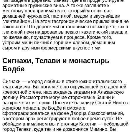
Мы заедем в деревню Манави, где вы продегустируете
ароматные грузинские вина. А также заглянете к
местному предпринимателю, который угостит вас
домашней чурчхелой, пастилой, медом и вкуснейшим
глинтвейном. На этом гастрономические приключения не
закончатся! По дороге мы остановимся посмотреть, как в
глиняной печи на дровах выпекают кахетинский лаваш и,
по желанию, поучаствуем в процессе. Кроме того,
устроим мини-пикник с горячим хлебом, домашним
сыром и другими фермерскими вкусностями.
Сигнахи, Телави и монастырь
Бодбе
Сигнахи — «город любви» в стиле южно-итальянского
классицизма. Вы погуляете по окружающей его древней
крепостной стене, наслаждаясь видами на Алазанскую
долину. Рассмотрите могучие сторожевые башни и
раскроете их историю. Посетите базилику Святой Нино в
женском монастыре Бодбе и сможете
сфотографироваться на фоне Дворца бракосочетаний,
в котором брак регистрируют в любое время суток. Не
обойдем вниманием мы и столицу Кахетии — небольшой
город Телави, куда так и не дозвонился Мимино. Вы