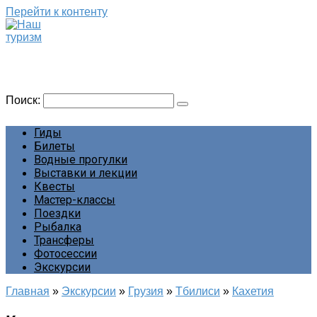
Перейти к контенту
Наш туризм
Сайт о наших путешествиях
Поиск:
Гиды
Билеты
Водные прогулки
Выставки и лекции
Квесты
Мастер-классы
Поездки
Рыбалка
Трансферы
Фотосессии
Экскурсии
Главная
»
Экскурсии
»
Грузия
»
Тбилиси
»
Кахетия