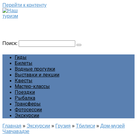
Перейти к контенту
Наш туризм
Сайт о наших путешествиях
Поиск:
Гиды
Билеты
Водные прогулки
Выставки и лекции
Квесты
Мастер-классы
Поездки
Рыбалка
Трансферы
Фотосессии
Экскурсии
Главная
»
Экскурсии
»
Грузия
»
Тбилиси
»
Дом-музей
Чавчавадзе