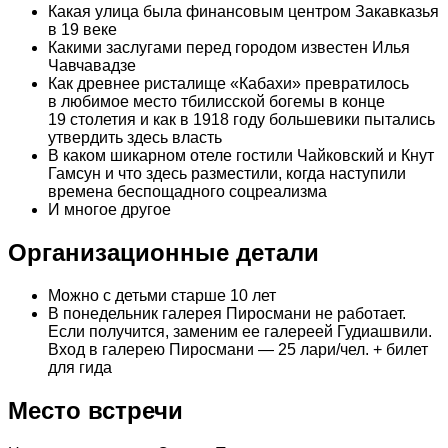
Какая улица была финансовым центром Закавказья
в 19 веке
Какими заслугами перед городом известен Илья
Чавчавадзе
Как древнее ристалище «Кабахи» превратилось
в любимое место тбилисской богемы в конце
19 столетия и как в 1918 году большевики пытались
утвердить здесь власть
В каком шикарном отеле гостили Чайковский и Кнут
Гамсун и что здесь разместили, когда наступили
времена беспощадного соцреализма
И многое другое
Организационные детали
Можно с детьми старше 10 лет
В понедельник галерея Пиросмани не работает.
Если получится, заменим ее галереей Гудиашвили.
Вход в галерею Пиросмани — 25 лари/чел. + билет
для гида
Место встречи