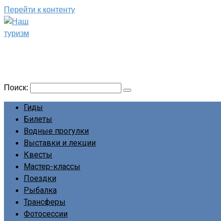
Перейти к контенту
Наш туризм
Сайт о наших путешествиях
Поиск:
Гиды
Билеты
Водные прогулки
Выставки и лекции
Квесты
Мастер-классы
Поездки
Рыбалка
Трансферы
Фотосессии