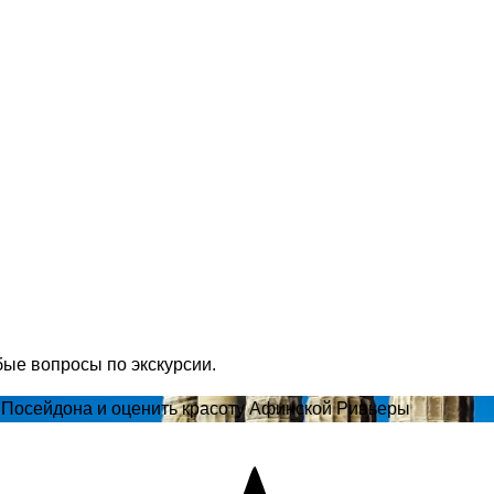
бые вопросы по экскурсии.
 Посейдона и оценить красоту Афинской Ривьеры