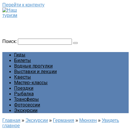
Перейти к контенту
Наш туризм
Сайт о наших путешествиях
Поиск:
Гиды
Билеты
Водные прогулки
Выставки и лекции
Квесты
Мастер-классы
Поездки
Рыбалка
Трансферы
Фотосессии
Экскурсии
Главная
»
Экскурсии
»
Германия
»
Мюнхен
»
Увидеть
главное