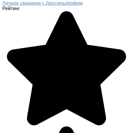
Личное свидание с Дюссельдорфом
Рейтинг