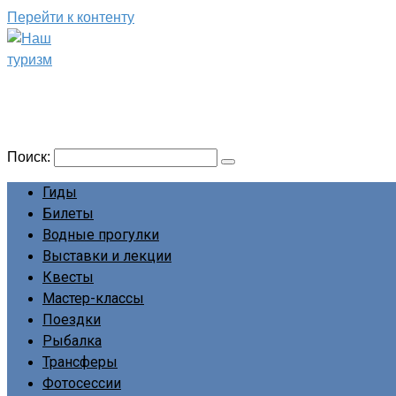
Перейти к контенту
Наш туризм
Сайт о наших путешествиях
Поиск:
Гиды
Билеты
Водные прогулки
Выставки и лекции
Квесты
Мастер-классы
Поездки
Рыбалка
Трансферы
Фотосессии