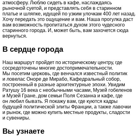
атмосферу. Люблю сидеть в кафе, наслаждаясь
рыночной суетой, и представлять себя в старинном
платье и шляпке, идущей по узким улочкам 400 лет назад.
Хочу передать это ощущение и вам. Наша прогулка даст
вам возможность пропитаться духом этого чудесного
старинного города. И, может быть, вам захочется сюда
вернуться.
В сердце города
Наш маршрут пройдет по историческому центру, где
сосредоточены многие достопримечательности.
Мы посетим церковь, где венчался известный политик
и ловелас Оноре де Мирабо, Кафедральный собор,
построенный в разные архитектурные эпохи. Увидим
Ратушу 16 века с необычными часами, Музей гобеленов
и Музей Гране, дом семьи Поля Сезанна и кафе, где
он любил бывать. Я покажу вам, где куются кадры
будущей политической элиты Франции, а также лавочки
и рынок, где можно купить местные продукты, сладости
и сувениры.
Вы узнаете