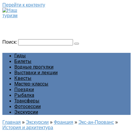
Перейти к контенту
Наш туризм
Сайт о наших путешествиях
Поиск:
Гиды
Билеты
Водные прогулки
Выставки и лекции
Квесты
Мастер-классы
Поездки
Рыбалка
Трансферы
Фотосессии
Экскурсии
Главная
»
Экскурсии
»
Франция
»
Экс-ан-Прованс
»
История и архитектура