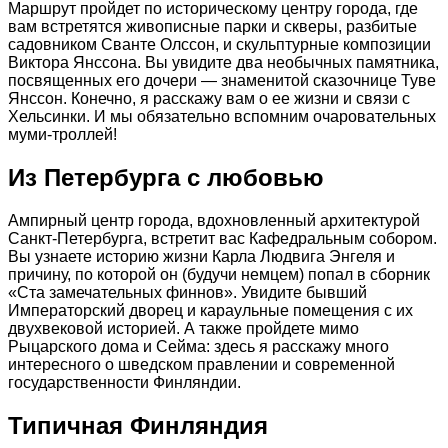
Маршрут пройдет по историческому центру города, где
вам встретятся живописные парки и скверы, разбитые
садовником Сванте Олссон, и скульптурные композиции
Виктора Янссона. Вы увидите два необычных памятника,
посвященных его дочери — знаменитой сказочнице Туве
Янссон. Конечно, я расскажу вам о ее жизни и связи с
Хельсинки. И мы обязательно вспомним очаровательных
муми-троллей!
Из Петербурга с любовью
Ампирный центр города, вдохновленный архитектурой
Санкт-Петербурга, встретит вас Кафедральным собором.
Вы узнаете историю жизни Карла Людвига Энгеля и
причину, по которой он (будучи немцем) попал в сборник
«Ста замечательных финнов». Увидите бывший
Императорский дворец и караульные помещения с их
двухвековой историей. А также пройдете мимо
Рыцарского дома и Сейма: здесь я расскажу много
интересного о шведском правлении и современной
государственности Финляндии.
Типичная Финляндия