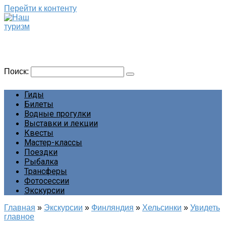
Перейти к контенту
Наш туризм
Сайт о наших путешествиях
Поиск:
Гиды
Билеты
Водные прогулки
Выставки и лекции
Квесты
Мастер-классы
Поездки
Рыбалка
Трансферы
Фотосессии
Экскурсии
Главная
»
Экскурсии
»
Финляндия
»
Хельсинки
»
Увидеть
главное