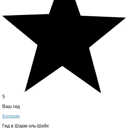
5
Ваш гид
Богдади
Гид в Шарм-эль-Шейх