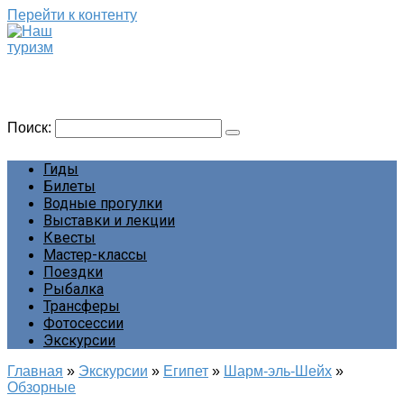
Перейти к контенту
Наш туризм
Сайт о наших путешествиях
Поиск:
Гиды
Билеты
Водные прогулки
Выставки и лекции
Квесты
Мастер-классы
Поездки
Рыбалка
Трансферы
Фотосессии
Экскурсии
Главная
»
Экскурсии
»
Египет
»
Шарм-эль-Шейх
»
Обзорные