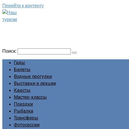
Перейти к контенту
Наш туризм
Сайт о наших путешествиях
Поиск:
Гиды
Билеты
Водные прогулки
Выставки и лекции
Квесты
Мастер-классы
Поездки
Рыбалка
Трансферы
Фотосессии