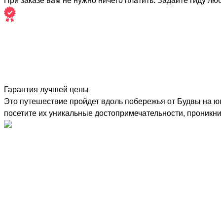
При заказе вам не нужно ничего платить. Задайте гиду лю
Гарантия лучшей цены
Это путешествие пройдет вдоль побережья от Будвы на юг
посетите их уникальные достопримечательности, проникн