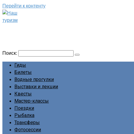
Перейти к контенту
Наш туризм
Сайт о наших путешествиях
Поиск:
Гиды
Билеты
Водные прогулки
Выставки и лекции
Квесты
Мастер-классы
Поездки
Рыбалка
Трансферы
Фотосессии