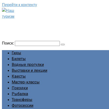
Перейти к контенту
Наш туризм
Сайт о наших путешествиях
Поиск:
Гиды
Билеты
Водные прогулки
Выставки и лекции
Квесты
Мастер-классы
Поездки
Рыбалка
Трансферы
Фотосессии