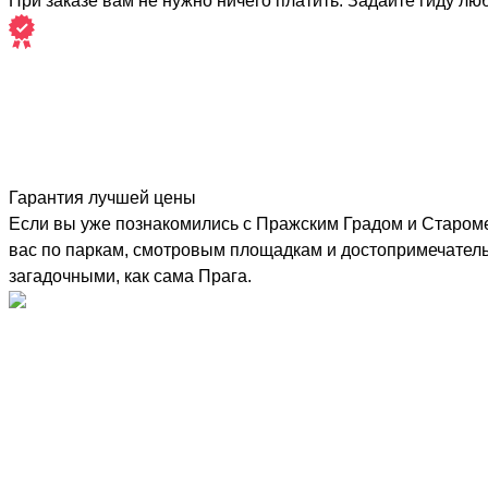
При заказе вам не нужно ничего платить. Задайте гиду лю
Гарантия лучшей цены
Если вы уже познакомились с Пражским Градом и Староме
вас по паркам, смотровым площадкам и достопримечател
загадочными, как сама Прага.