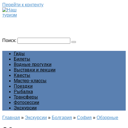
Перейти к контенту
Наш туризм
Сайт о наших путешествиях
Поиск:
Гиды
Билеты
Водные прогулки
Выставки и лекции
Квесты
Мастер-классы
Поездки
Рыбалка
Трансферы
Фотосессии
Экскурсии
Главная
»
Экскурсии
»
Болгария
»
София
»
Обзорные