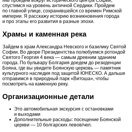
Мы проедем вокруг исторического центра Софии,
спустимся на уровень античной Сердики. Пройдем
по главной улице, сохранившейся со времен Римской
империи. Я расскажу историю возникновения города
и про этапы его развития в разные эпохи.
Храмы и каменная река
Зайдем в храм Александра Невского и базилику Святой
Софии. Во дворе Президентства полюбуемся ротондой
Святого Георгия 4 века — самым древним зданием
города. По бульвару Болгария доедем до резиденции
Бояна, где вы увидите Боянскую церковь — памятник
культурного наследия под защитой ЮНЕСКО. А дальше
отправимся в природный парк «Витоша», чтобы
посмотреть на каменную реку.
Организационные детали
Это автомобильная экскурсия с остановками
и выходами
Дополнительные расходы: посещение Боянской
церкви — 10 болгарских левов/чел.