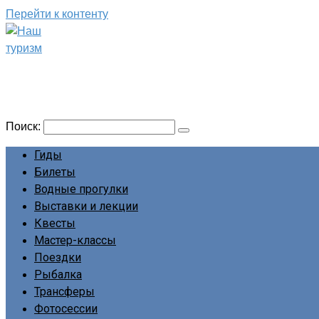
Перейти к контенту
Наш туризм
Сайт о наших путешествиях
Поиск:
Гиды
Билеты
Водные прогулки
Выставки и лекции
Квесты
Мастер-классы
Поездки
Рыбалка
Трансферы
Фотосессии