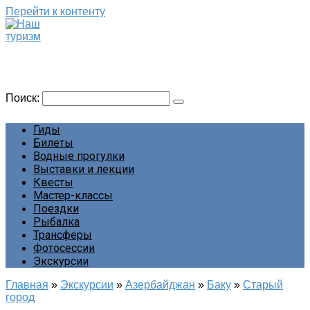
Перейти к контенту
Наш туризм
Сайт о наших путешествиях
Поиск:
Гиды
Билеты
Водные прогулки
Выставки и лекции
Квесты
Мастер-классы
Поездки
Рыбалка
Трансферы
Фотосессии
Экскурсии
Главная
»
Экскурсии
»
Азербайджан
»
Баку
»
Старый
город