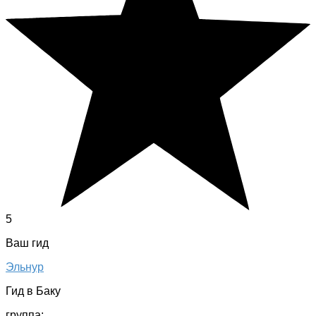
5
Ваш гид
Эльнур
Гид в Баку
группа: