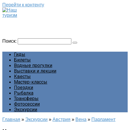
Перейти к контенту
Наш туризм
Сайт о наших путешествиях
Поиск:
Гиды
Билеты
Водные прогулки
Выставки и лекции
Квесты
Мастер-классы
Поездки
Рыбалка
Трансферы
Фотосессии
Экскурсии
Главная
»
Экскурсии
»
Австрия
»
Вена
»
Парламент