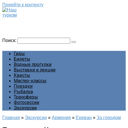
Перейти к контенту
Наш туризм
Сайт о наших путешествиях
Поиск:
Гиды
Билеты
Водные прогулки
Выставки и лекции
Квесты
Мастер-классы
Поездки
Рыбалка
Трансферы
Фотосессии
Экскурсии
Главная
»
Экскурсии
»
Армения
»
Ереван
»
За городом