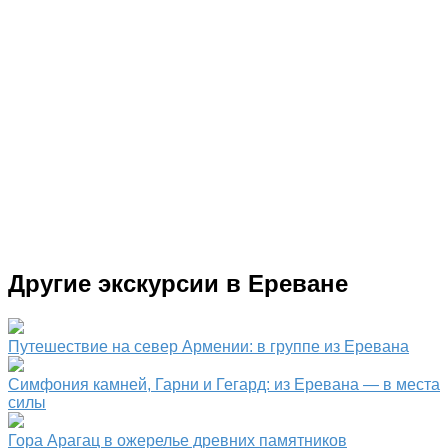
Другие экскурсии в Ереване
Путешествие на север Армении: в группе из Еревана
Симфония камней, Гарни и Гегард: из Еревана — в места
силы
Гора Арагац в ожерелье древних памятников