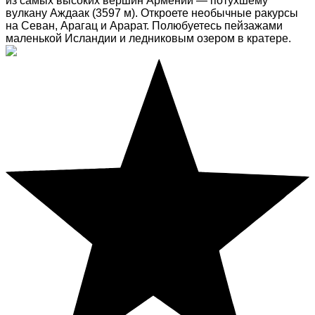
из самых высоких вершин Армении — потухшему
вулкану Аждаак (3597 м). Откроете необычные ракурсы
на Севан, Арагац и Арарат. Полюбуетесь пейзажами
маленькой Исландии и ледниковым озером в кратере.