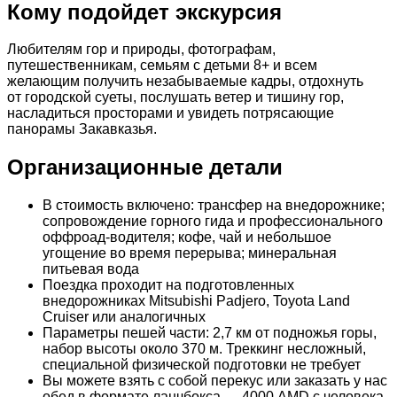
Кому подойдет экскурсия
Любителям гор и природы, фотографам,
путешественникам, семьям с детьми 8+ и всем
желающим получить незабываемые кадры, отдохнуть
от городской суеты, послушать ветер и тишину гор,
насладиться просторами и увидеть потрясающие
панорамы Закавказья.
Организационные детали
В стоимость включено: трансфер на внедорожнике;
сопровождение горного гида и профессионального
оффроад-водителя; кофе, чай и небольшое
угощение во время перерыва; минеральная
питьевая вода
Поездка проходит на подготовленных
внедорожниках Mitsubishi Padjero, Toyota Land
Cruiser или аналогичных
Параметры пешей части: 2,7 км от подножья горы,
набор высоты около 370 м. Треккинг несложный,
специальной физической подготовки не требует
Вы можете взять с собой перекус или заказать у нас
обед в формате ланчбокса — 4000 AMD с человека