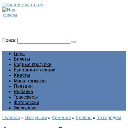
Перейти к контенту
Наш туризм
Сайт о наших путешествиях
Поиск:
Гиды
Билеты
Водные прогулки
Выставки и лекции
Квесты
Мастер-классы
Поездки
Рыбалка
Трансферы
Фотосессии
Экскурсии
Главная
»
Экскурсии
»
Армения
»
Ереван
»
За городом