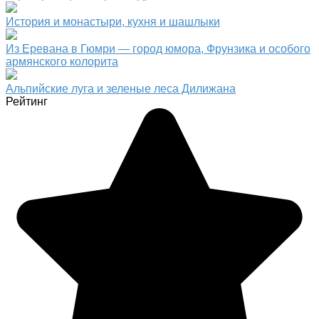
История и монастыри, кухня и шашлыки
Из Еревана в Гюмри — город юмора, Фрунзика и особого
армянского колорита
Альпийские луга и зеленые леса Дилижана
Рейтинг