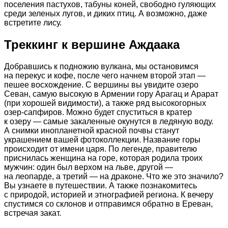
поселения пастухов, табуны коней, свободно гуляющих
среди зеленых лугов, и диких птиц. А возможно, даже
встретите лису.
Треккинг к вершине Аждаака
Добравшись к подножию вулкана, мы остановимся
на перекус и кофе, после чего начнем второй этап —
пешее восхождение. С вершины вы увидите озеро
Севан, самую высокую в Армении гору Арагац и Арарат
(при хорошей видимости), а также ряд высокогорных
озер-сапфиров. Можно будет спуститься в кратер
к озеру — самые закаленные окунутся в ледяную воду.
А снимки инопланетной красной почвы станут
украшением вашей фотоколлекции. Название горы
происходит от имени царя. По легенде, правителю
приснилась женщина на горе, которая родила троих
мужчин: один был верхом на льве, другой —
на леопарде, а третий — на драконе. Что же это значило?
Вы узнаете в путешествии. А также познакомитесь
с природой, историей и этнографией региона. К вечеру
спустимся со склонов и отправимся обратно в Ереван,
встречая закат.