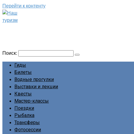
Перейти к контенту
Наш туризм
Сайт о наших путешествиях
Поиск:
Гиды
Билеты
Водные прогулки
Выставки и лекции
Квесты
Мастер-классы
Поездки
Рыбалка
Трансферы
Фотосессии