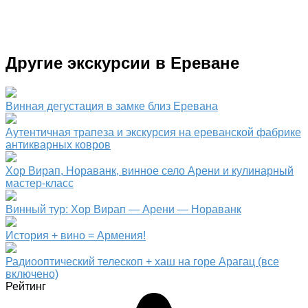
Другие экскурсии в Ереване
Винная дегустация в замке близ Еревана
Аутентичная трапеза и экскурсия на ереванской фабрике
антикварных ковров
Хор Вирап, Нораванк, винное село Арени и кулинарный
мастер-класс
Винный тур: Хор Вирап — Арени — Нораванк
История + вино = Армения!
Радиооптический телескоп + хаш на горе Арагац (все
включено)
Рейтинг