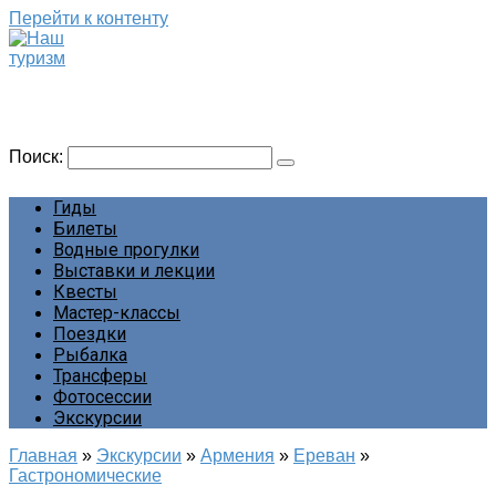
Перейти к контенту
Наш туризм
Сайт о наших путешествиях
Поиск:
Гиды
Билеты
Водные прогулки
Выставки и лекции
Квесты
Мастер-классы
Поездки
Рыбалка
Трансферы
Фотосессии
Экскурсии
Главная
»
Экскурсии
»
Армения
»
Ереван
»
Гастрономические